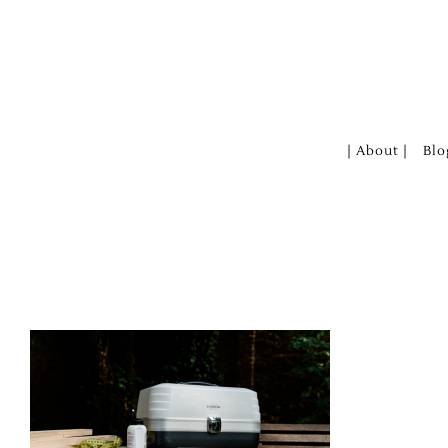
Zum
Inhalt
springen
| About |
Blo