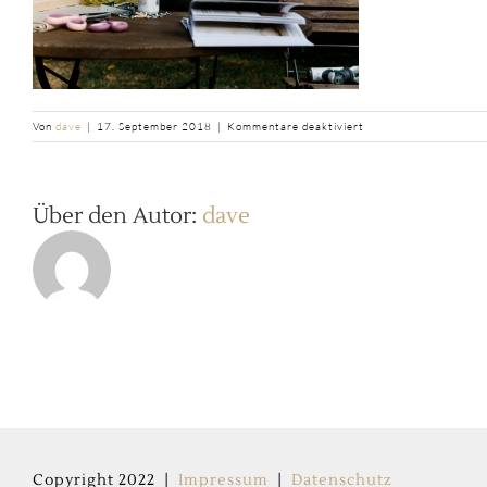
für
Von
dave
|
17. September 2018
|
Kommentare deaktiviert
b2ap3_large_201808
9731
Über den Autor:
dave
Copyright 2022 |
Impressum
|
Datenschutz