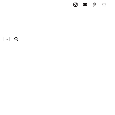
| … |