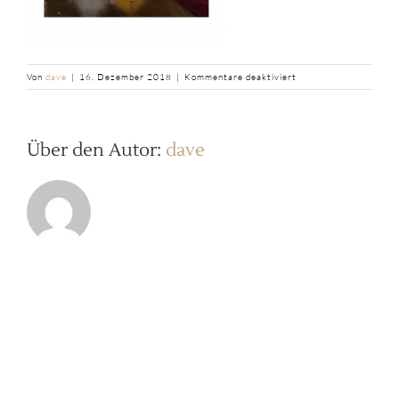
für
Von
dave
|
16. Dezember 2018
|
Kommentare deaktiviert
b2ap3_thumbnail_Adv
Über den Autor:
dave