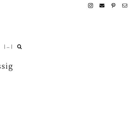
| … |
sig