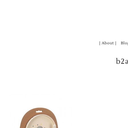
Zum
Inhalt
springen
| About |
Blo
b2