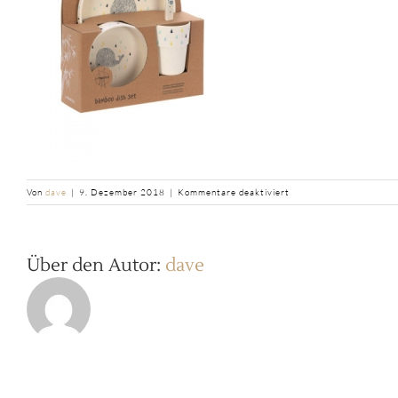
für
Von
dave
|
9. Dezember 2018
|
Kommentare deaktiviert
b2ap3_thumbnail_Bambo
Über den Autor:
dave