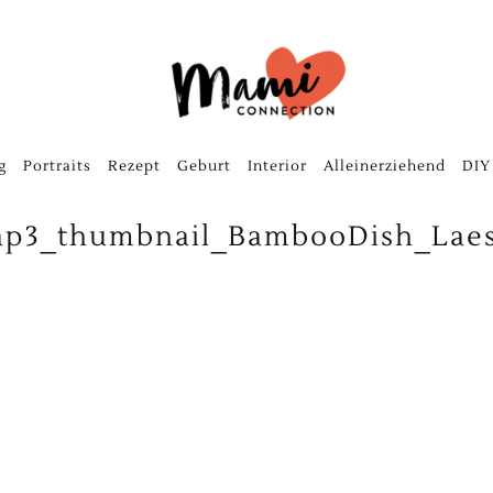
g
Portraits
Rezept
Geburt
Interior
Alleinerziehend
DIY
ap3_thumbnail_BambooDish_Laes