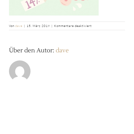
für
Von
dave
|
15. März 2019
|
Kommentare deaktiviert
b2ap3_thumbnail_4_Studie
Über den Autor:
dave