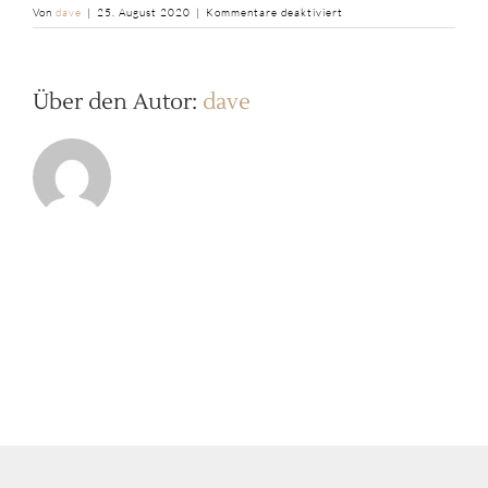
für
Von
dave
|
25. August 2020
|
Kommentare deaktiviert
b2ap3_large_IMG_3609
Über den Autor:
dave