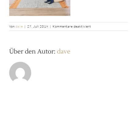
für
Von
dave
|
27. Juli 2019
|
Kommentare deaktiviert
b2ap3_thumbnail_fullsizeout
Über den Autor:
dave