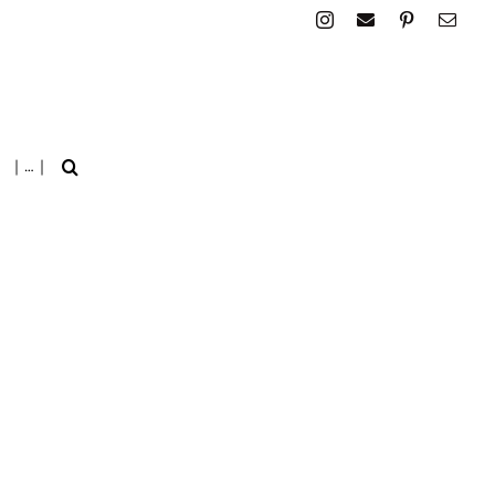
| … |