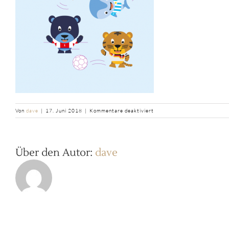
für
Von
dave
|
17. Juni 2018
|
Kommentare deaktiviert
affenzahn
teaser
wm
spielplan
Über den Autor:
dave