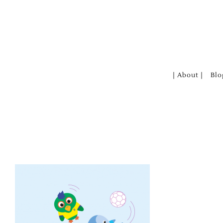
Zum
Inhalt
springen
| About |
Blo