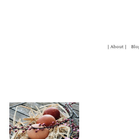
Zum
Inhalt
springen
| About |
Blo