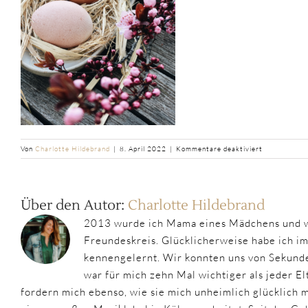
für
Von
Charlotte Hildebrand
|
8. April 2022
|
Kommentare deaktiviert
gefärbte
eier
Über den Autor:
Charlotte Hildebrand
2013 wurde ich Mama eines Mädchens und w
Freundeskreis. Glücklicherweise habe ich i
kennengelernt. Wir konnten uns von Sekunde
war für mich zehn Mal wichtiger als jeder 
fordern mich ebenso, wie sie mich unheimlich glücklich