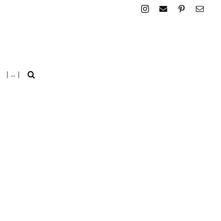
| … |