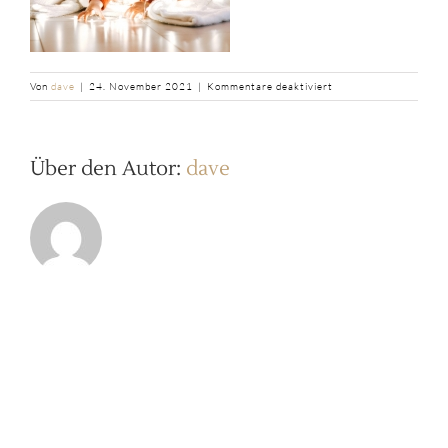
für
Von
dave
|
24. November 2021
|
Kommentare deaktiviert
b2ap3_large_1.Weihna
Über den Autor:
dave