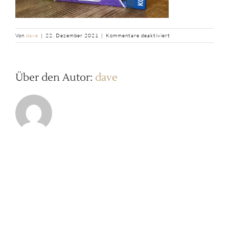
für
Von
dave
|
22. Dezember 2021
|
Kommentare deaktiviert
b2ap3_large_IMG_40
Über den Autor:
dave