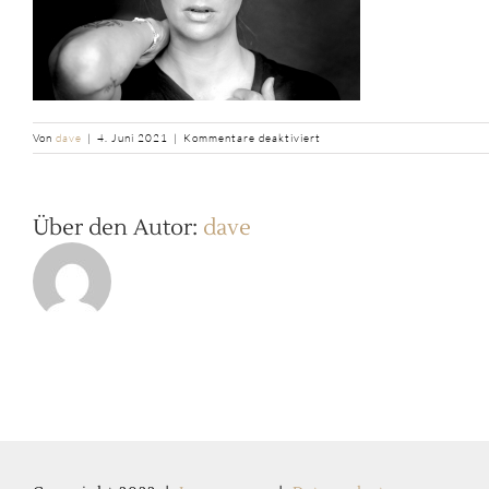
für
Von
dave
|
4. Juni 2021
|
Kommentare deaktiviert
Sabrina_Portrai_20210604-
111219_1.jpg
Über den Autor:
dave