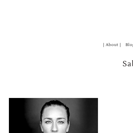
Zum
Inhalt
springen
| About |
Blo
Sa