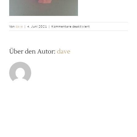
für
Von
dave
|
4. Juni 2021
|
Kommentare deaktiviert
b2ap3_thumbnail_image-
29
Über den Autor:
dave