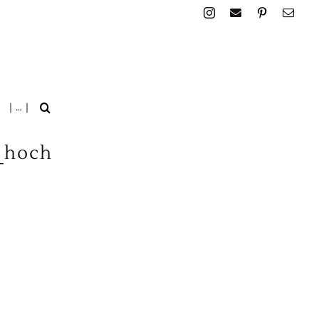
| … |
_hoch