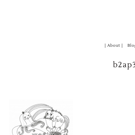
Zum
Inhalt
springen
| About |
Blo
b2ap