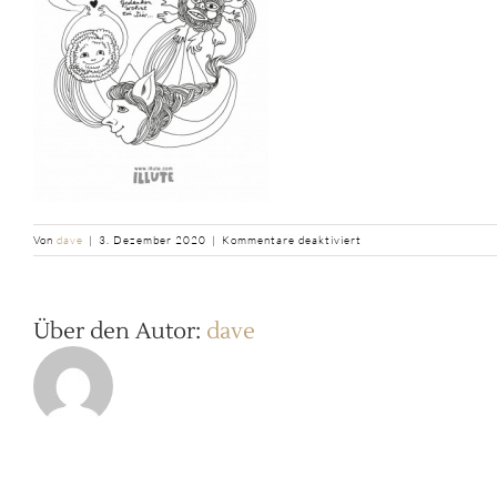
für
Von
dave
|
3. Dezember 2020
|
Kommentare deaktiviert
b2ap3_thumbnail_ILLUT
Über den Autor:
dave