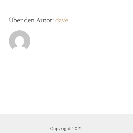
b2ap3_large_ToniCore54
Bearbeitet-
3
Über den Autor:
dave
Copyright 2022