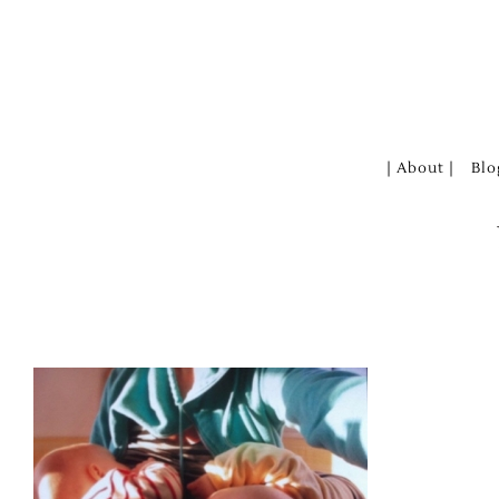
Zum
Inhalt
springen
| About |
Blo