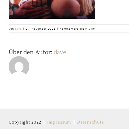
für
Von
dave
|
24. November 2021
|
Kommentare deaktiviert
b2ap3_thumbnail_Zwili
Über den Autor:
dave
Copyright 2022 |
Impressum
|
Datenschutz