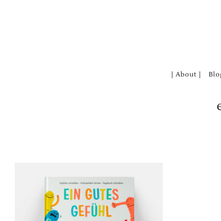
Zum
Inhalt
springen
| About |
Blo