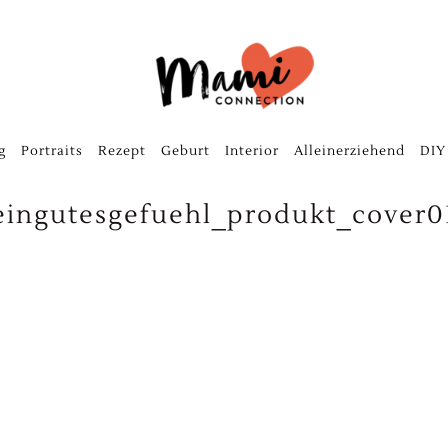
g
Portraits
Rezept
Geburt
Interior
Alleinerziehend
DIY
eingutesgefuehl_produkt_cover0