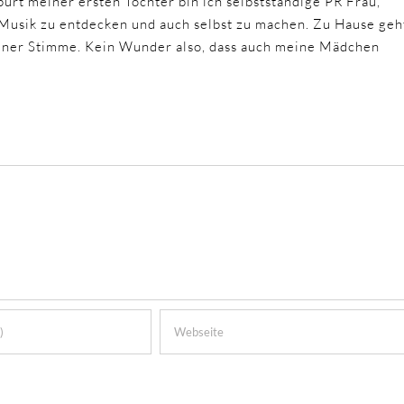
urt meiner ersten Tochter bin ich selbstständige PR Frau,
 Musik zu entdecken und auch selbst zu machen. Zu Hause geh
einer Stimme. Kein Wunder also, dass auch meine Mädchen